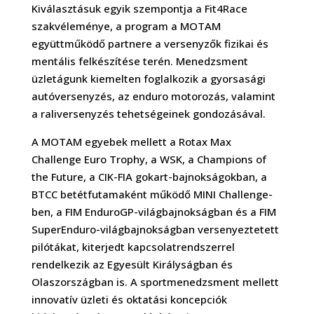
Kiválasztásuk egyik szempontja a Fit4Race
szakvéleménye, a program a MOTAM
együttműködő partnere a versenyzők fizikai és
mentális felkészítése terén. Menedzsment
üzletágunk kiemelten foglalkozik a gyorsasági
autóversenyzés, az enduro motorozás, valamint
a raliversenyzés tehetségeinek gondozásával.
A MOTAM egyebek mellett a Rotax Max
Challenge Euro Trophy, a WSK, a Champions of
the Future, a CIK-FIA gokart-bajnokságokban, a
BTCC betétfutamaként működő MINI Challenge-
ben, a FIM EnduroGP-világbajnokságban és a FIM
SuperEnduro-világbajnokságban versenyeztetett
pilótákat, kiterjedt kapcsolatrendszerrel
rendelkezik az Egyesült Királyságban és
Olaszországban is. A sportmenedzsment mellett
innovatív üzleti és oktatási koncepciók