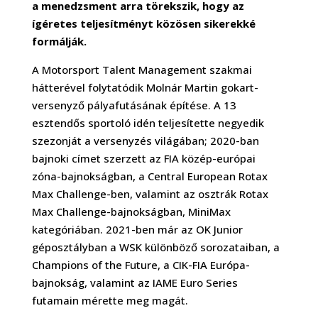
a menedzsment arra törekszik, hogy az
ígéretes teljesítményt közösen sikerekké
formálják.
A Motorsport Talent Management szakmai
hátterével folytatódik Molnár Martin gokart-
versenyző pályafutásának építése. A 13
esztendős sportoló idén teljesítette negyedik
szezonját a versenyzés világában; 2020-ban
bajnoki címet szerzett az FIA közép-európai
zóna-bajnokságban, a Central European Rotax
Max Challenge-ben, valamint az osztrák Rotax
Max Challenge-bajnokságban, MiniMax
kategóriában. 2021-ben már az OK Junior
géposztályban a WSK különböző sorozataiban, a
Champions of the Future, a CIK-FIA Európa-
bajnokság, valamint az IAME Euro Series
futamain mérette meg magát.