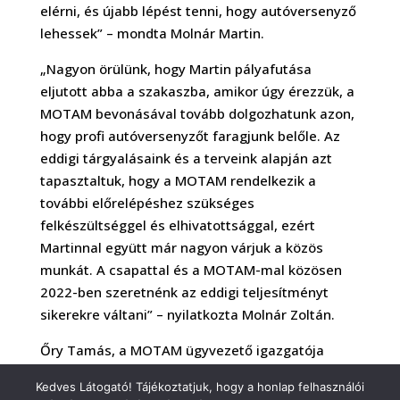
elérni, és újabb lépést tenni, hogy autóversenyző
lehessek” – mondta Molnár Martin.
„Nagyon örülünk, hogy Martin pályafutása
eljutott abba a szakaszba, amikor úgy érezzük, a
MOTAM bevonásával tovább dolgozhatunk azon,
hogy profi autóversenyzőt faragjunk belőle. Az
eddigi tárgyalásaink és a terveink alapján azt
tapasztaltuk, hogy a MOTAM rendelkezik a
további előrelépéshez szükséges
felkészültséggel és elhivatottsággal, ezért
Martinnal együtt már nagyon várjuk a közös
munkát. A csapattal és a MOTAM-mal közösen
2022-ben szeretnénk az eddigi teljesítményt
sikerekre váltani” – nyilatkozta Molnár Zoltán.
Őry Tamás, a MOTAM ügyvezető igazgatója
hozzátette: „Köszönjük szépen Molnár Zoltánnak,
Kedves Látogató! Tájékoztatjuk, hogy a honlap felhasználói
hogy hosszú évek kemény munkája után