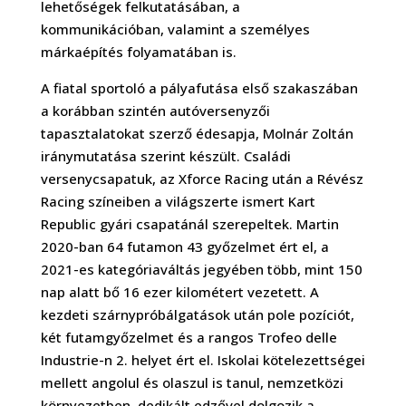
lehetőségek felkutatásában, a
kommunikációban, valamint a személyes
márkaépítés folyamatában is.
A fiatal sportoló a pályafutása első szakaszában
a korábban szintén autóversenyzői
tapasztalatokat szerző édesapja, Molnár Zoltán
iránymutatása szerint készült. Családi
versenycsapatuk, az Xforce Racing után a Révész
Racing színeiben a világszerte ismert Kart
Republic gyári csapatánál szerepeltek. Martin
2020-ban 64 futamon 43 győzelmet ért el, a
2021-es kategóriaváltás jegyében több, mint 150
nap alatt bő 16 ezer kilométert vezetett. A
kezdeti szárnypróbálgatások után pole pozíciót,
két futamgyőzelmet és a rangos Trofeo delle
Industrie-n 2. helyet ért el. Iskolai kötelezettségei
mellett angolul és olaszul is tanul, nemzetközi
környezetben, dedikált edzővel dolgozik a