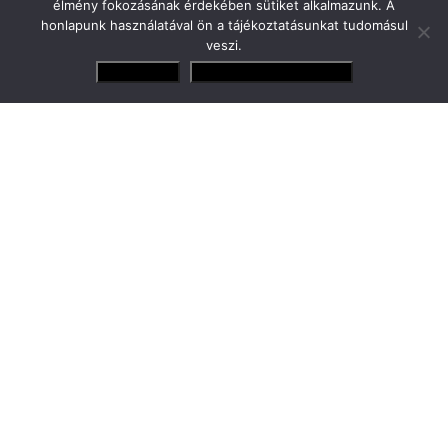
élmény fokozásának érdekében sütiket alkalmazunk. A
bizalommal fordultak hozzánk! Az
honlapunk használatával ön a tájékoztatásunkat tudomásul
együttműködés nagy elismerés a menedzsment
veszi.
vállalkozásunk számára. Tapasztalt
Elfogadom
Adatvédelmi irányelvek
szakemberek bevonásával és számos tervvel
készülünk arra, hogy biztosítsuk Martinnak a
fejlődéséhez szükséges szakmai hátteret és új
partnerek felkutatása révén az erőforrásokat is.
Ezáltal elérhetjük a közös célunkat, hogy
nemzetközi szinten is sikeres, tehetséges
versenyzőt adjunk a magyar sportéletnek.”
Versenyzőink
Gender Tamás Jr.