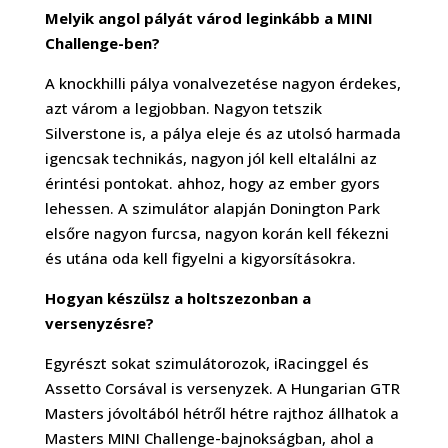
Melyik angol pályát várod leginkább a MINI
Challenge-ben?
A knockhilli pálya vonalvezetése nagyon érdekes,
azt várom a legjobban. Nagyon tetszik
Silverstone is, a pálya eleje és az utolsó harmada
igencsak technikás, nagyon jól kell eltalálni az
érintési pontokat. ahhoz, hogy az ember gyors
lehessen. A szimulátor alapján Donington Park
elsőre nagyon furcsa, nagyon korán kell fékezni
és utána oda kell figyelni a kigyorsításokra.
Hogyan készülsz a holtszezonban a
versenyzésre?
Egyrészt sokat szimulátorozok, iRacinggel és
Assetto Corsával is versenyzek. A Hungarian GTR
Masters jóvoltából hétről hétre rajthoz állhatok a
Masters MINI Challenge-bajnokságban, ahol a