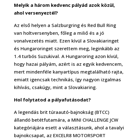
Melyik a három kedvenc pályád azok közül,
ahol versenyeztél?
Az első helyen a Salzburgring és Red Bull Ring
van holtversenyben, főleg a miliő és a jó
vonalvezetés miatt. Ezen kívül a Slovakiaringet
és Hungaroringet szerettem meg, leginkább az
1.4 turbós Suzukival. A Hungaroring azon kívül,
hogy hazai pályám, azért is az egyik kedvencem,
mert mindenféle kanyartípus megtalálható rajta,
emiatt igencsak technikás, így nagyon izgalmas
kihívás, csakúgy, mint a Slovakiaring.
Hol folytatod a pályafutásodat?
A legendás brit túraautó-bajnokság (BTCC)
állandó betétfutamára, a MINI CHALLENGE JCW
kategóriájára esett a választásunk, ahol a tavalyi
bajnokcsapat, az EXCELR8 MOTORSPORT