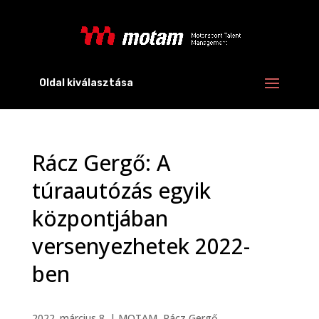
Oldal kiválasztása
Rácz Gergő: A
túraautózás egyik
központjában
versenyezhetek 2022-
ben
2022. március 8.
|
MOTAM
,
Rácz Gergő