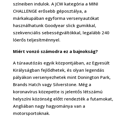
színeiben indulok. A JCW kategória a MINI
CHALLENGE erősebb géposztálya, a
márkakupában egyforma versenyautókat
használhatunk Goodyear slick gumikkal,
szekvenciális sebességváltókkal, legalább 240
lóerős teljesítménnyel.
Miért vonzó számodra ez a bajnokság?
A túraautózás egyik központjában, az Egyesült
Királyságban fejlődhetek, és olyan legendás
pályákon versenyezhetek mint Donington Park,
Brands Hatch vagy Silverstone. Még a
koronavírus közepette is jelentős létszámú
helyszíni közönség előtt rendezték a futamokat,
Angliában nagy hagyománya van a
motorsportoknak.