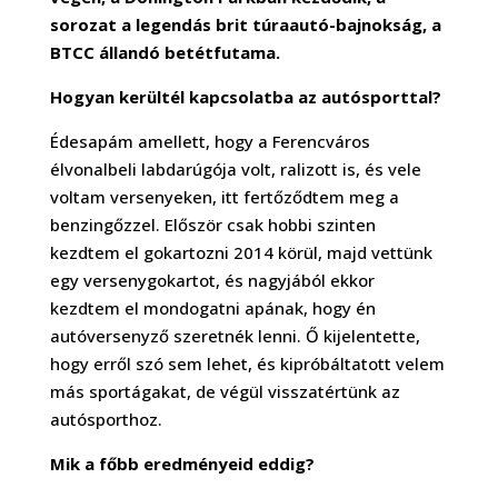
sorozat a legendás brit túraautó-bajnokság, a
BTCC állandó betétfutama.
Hogyan kerültél kapcsolatba az autósporttal?
Édesapám amellett, hogy a Ferencváros
élvonalbeli labdarúgója volt, ralizott is, és vele
voltam versenyeken, itt fertőződtem meg a
benzingőzzel. Először csak hobbi szinten
kezdtem el gokartozni 2014 körül, majd vettünk
egy versenygokartot, és nagyjából ekkor
kezdtem el mondogatni apának, hogy én
autóversenyző szeretnék lenni. Ő kijelentette,
hogy erről szó sem lehet, és kipróbáltatott velem
más sportágakat, de végül visszatértünk az
autósporthoz.
Mik a főbb eredményeid eddig?