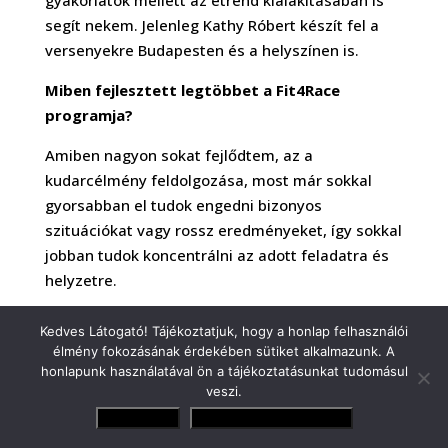
gyakorlatok mellett az étrend kialakításában is
segít nekem. Jelenleg Kathy Róbert készít fel a
versenyekre Budapesten és a helyszínen is.
Miben fejlesztett legtöbbet a Fit4Race
programja?
Amiben nagyon sokat fejlődtem, az a
kudarcélmény feldolgozása, most már sokkal
gyorsabban el tudok engedni bizonyos
szituációkat vagy rossz eredményeket, így sokkal
jobban tudok koncentrálni az adott feladatra és
helyzetre.
Milyen egyéb versenysorozatokat követsz?
Kedves Látogató! Tájékoztatjuk, hogy a honlap felhasználói
élmény fokozásának érdekében sütiket alkalmazunk. A
Néha WRC-t nézek, a WTCR-t és a Forma-1-et
honlapunk használatával ön a tájékoztatásunkat tudomásul
követem folyamatosan. Max Verstappen a
veszi.
kedvenc versenyzőm.
Elfogadom
Adatvédelmi irányelvek