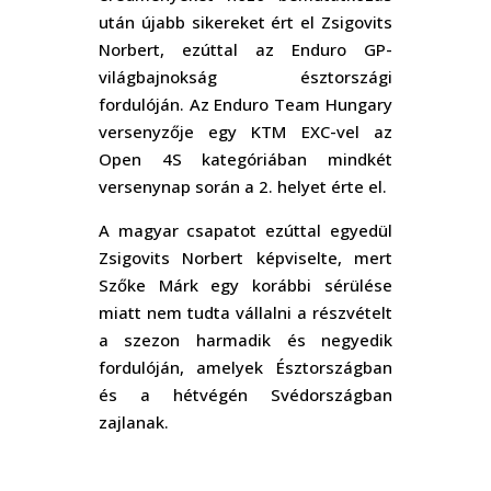
után újabb sikereket ért el Zsigovits
Norbert, ezúttal az Enduro GP-
világbajnokság észtországi
fordulóján. Az Enduro Team Hungary
versenyzője egy KTM EXC-vel az
Open 4S kategóriában mindkét
versenynap során a 2. helyet érte el.
A magyar csapatot ezúttal egyedül
Zsigovits Norbert képviselte, mert
Szőke Márk egy korábbi sérülése
miatt nem tudta vállalni a részvételt
a szezon harmadik és negyedik
fordulóján, amelyek Észtországban
és a hétvégén Svédországban
zajlanak.