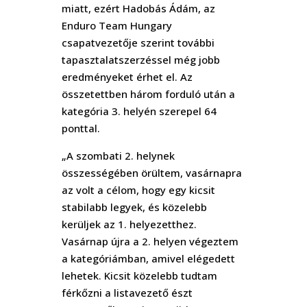
miatt, ezért Hadobás Ádám, az
Enduro Team Hungary
csapatvezetője szerint további
tapasztalatszerzéssel még jobb
eredményeket érhet el. Az
összetettben három forduló után a
kategória 3. helyén szerepel 64
ponttal.
„A szombati 2. helynek
összességében örültem, vasárnapra
az volt a célom, hogy egy kicsit
stabilabb legyek, és közelebb
kerüljek az 1. helyezetthez.
Vasárnap újra a 2. helyen végeztem
a kategóriámban, amivel elégedett
lehetek. Kicsit közelebb tudtam
férkőzni a listavezető észt