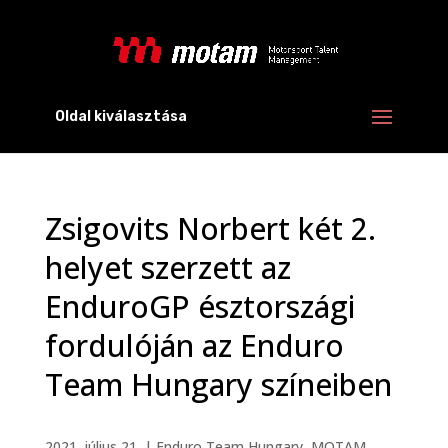
Oldal kiválasztása
Zsigovits Norbert két 2.
helyet szerzett az
EnduroGP észtországi
fordulóján az Enduro
Team Hungary színeiben
2021. július 21.
|
Enduro Team Hungary
,
MOTAM
,