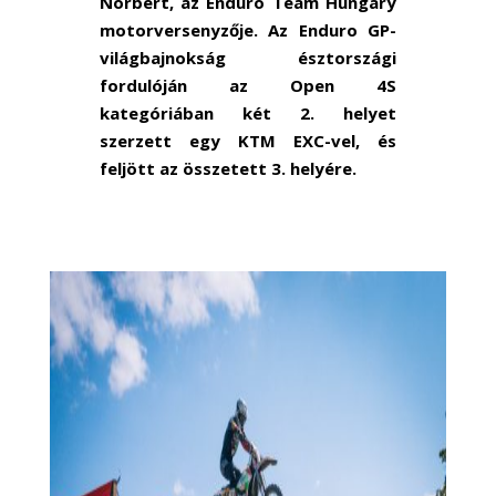
Norbert, az Enduro Team Hungary
motorversenyzője. Az Enduro GP-
világbajnokság észtországi
fordulóján az Open 4S
kategóriában két 2. helyet
szerzett egy KTM EXC-vel, és
feljött az összetett 3. helyére.