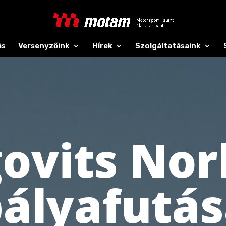
ás
Versenyzőink
Hírek
Szolgáltatásaink
govits Nor
ályafutá