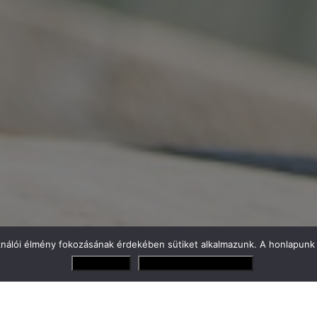
ználói élmény fokozásának érdekében sütiket alkalmazunk. A honlapunk 
Elfogadom
Adatvédelmi irányelvek