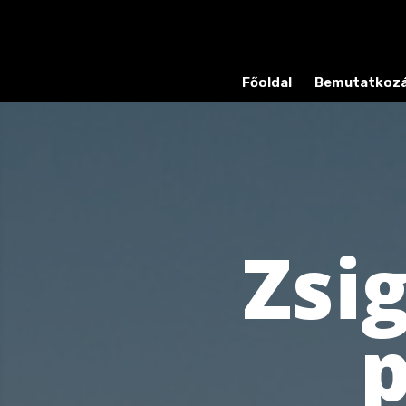
Főoldal
Bemutatkoz
Zsi
p