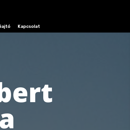
Sajtó
Kapcsolat
bert
sa