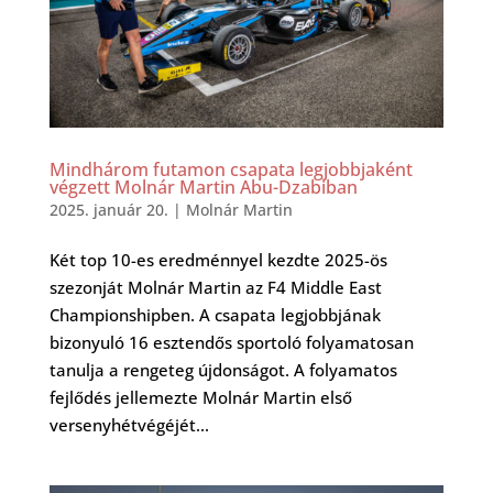
Mindhárom futamon csapata legjobbjaként
végzett Molnár Martin Abu-Dzabiban
2025. január 20.
|
Molnár Martin
Két top 10-es eredménnyel kezdte 2025-ös
szezonját Molnár Martin az F4 Middle East
Championshipben. A csapata legjobbjának
bizonyuló 16 esztendős sportoló folyamatosan
tanulja a rengeteg újdonságot. A folyamatos
fejlődés jellemezte Molnár Martin első
versenyhétvégéjét...