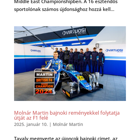
Middle East Championshipben. A 16 esztendős
sportolónak számos újdonsághoz hozzá kell...
Molnár Martin bajnoki reményekkel folytatja
útját az F1 felé
2025. január 10.
|
Molnár Martin
Tavaly megnyerte az újoncok bajnoki címet, az