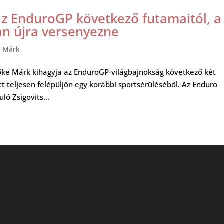
az EnduroGP következő futamaitól, a
n újra versenyezne
e Márk
ke Márk kihagyja az EnduroGP-világbajnokság következő két
att teljesen felépüljön egy korábbi sportsérüléséből. Az Enduro
ó Zsigovits...