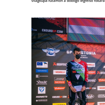
világkupa-futamon a dobogó legfelső fokára ál