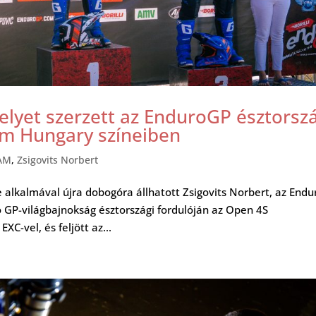
helyet szerzett az EnduroGP észtorsz
am Hungary színeiben
AM
,
Zsigovits Norbert
 alkalmával újra dobogóra állhatott Zsigovits Norbert, az Endu
GP-világbajnokság észtországi fordulóján az Open 4S
XC-vel, és feljött az...