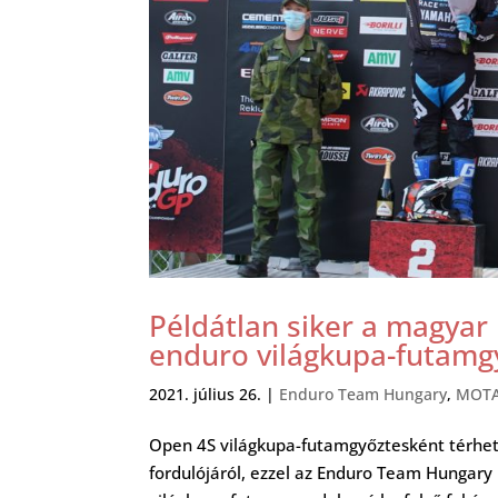
Példátlan siker a magyar
enduro világkupa-futamg
2021. július 26.
|
Enduro Team Hungary
,
MOT
Open 4S világkupa-futamgyőztesként térhet
fordulójáról, ezzel az Enduro Team Hungary 