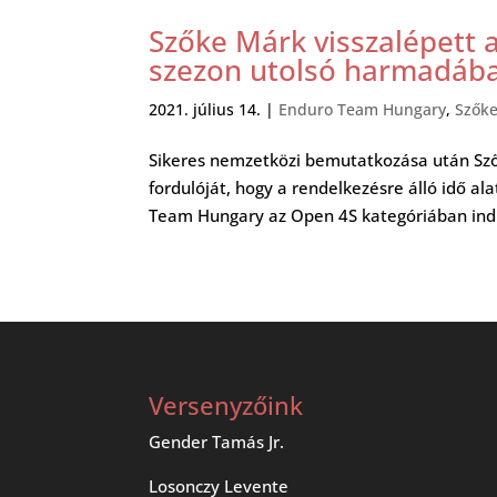
Szőke Márk visszalépett 
szezon utolsó harmadába
2021. július 14.
|
Enduro Team Hungary
,
Szők
Sikeres nemzetközi bemutatkozása után Sző
fordulóját, hogy a rendelkezésre álló idő al
Team Hungary az Open 4S kategóriában indul
Versenyzőink
Gender Tamás Jr.
Losonczy Levente