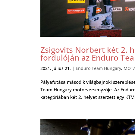
Zsigovits Norbert két 2. 
fordulóján az Enduro Te
2021. július 21.
|
Enduro Team Hungary
,
MOT
Pályafutása második világbajnoki szereplése
Team Hungary motorversenyzője. Az Enduro 
kategóriában két 2. helyet szerzett egy KTM E