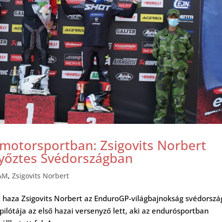
 motorsportban: Zsigovits Norbert
yőztes Svédországban
AM
,
Zsigovits Norbert
 haza Zsigovits Norbert az EnduroGP-világbajnokság svédorszá
pilótája az első hazai versenyző lett, aki az endurósportban