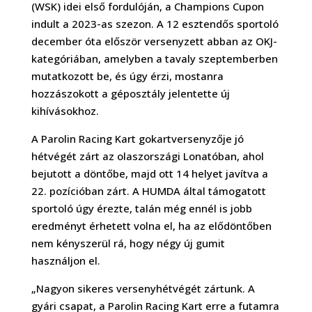
(WSK) idei első fordulóján, a Champions Cupon
indult a 2023-as szezon. A 12 esztendős sportoló
december óta először versenyzett abban az OKJ-
kategóriában, amelyben a tavaly szeptemberben
mutatkozott be, és úgy érzi, mostanra
hozzászokott a géposztály jelentette új
kihívásokhoz.
A Parolin Racing Kart gokartversenyzője jó
hétvégét zárt az olaszországi Lonatóban, ahol
bejutott a döntőbe, majd ott 14 helyet javítva a
22. pozícióban zárt. A HUMDA által támogatott
sportoló úgy érezte, talán még ennél is jobb
eredményt érhetett volna el, ha az elődöntőben
nem kényszerül rá, hogy négy új gumit
használjon el.
„Nagyon sikeres versenyhétvégét zártunk. A
gyári csapat, a Parolin Racing Kart erre a futamra