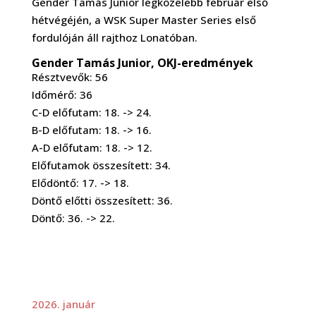
Gender Tamás Junior legközelebb február első
hétvégéjén, a WSK Super Master Series első
fordulóján áll rajthoz Lonatóban.
Gender Tamás Junior, OKJ-eredmények
Résztvevők: 56
Időmérő: 36
C-D előfutam: 18. -> 24.
B-D előfutam: 18. -> 16.
A-D előfutam: 18. -> 12.
Előfutamok összesített: 34.
Elődöntő: 17. -> 18.
Döntő előtti összesített: 36.
Döntő: 36. -> 22.
2026. január