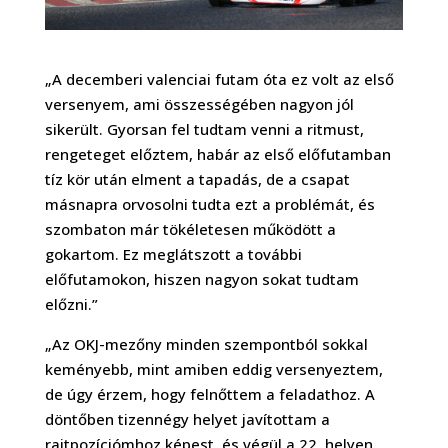
„A decemberi valenciai futam óta ez volt az első
versenyem, ami összességében nagyon jól
sikerült. Gyorsan fel tudtam venni a ritmust,
rengeteget előztem, habár az első előfutamban
tíz kör után elment a tapadás, de a csapat
másnapra orvosolni tudta ezt a problémát, és
szombaton már tökéletesen működött a
gokartom. Ez meglátszott a további
előfutamokon, hiszen nagyon sokat tudtam
előzni.”
„Az OKJ-mezőny minden szempontból sokkal
keményebb, mint amiben eddig versenyeztem,
de úgy érzem, hogy felnőttem a feladathoz. A
döntőben tizennégy helyet javítottam a
rajtpozíciómhoz képest, és végül a 22. helyen