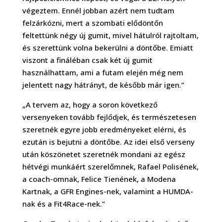
végeztem. Ennél jobban azért nem tudtam
felzárkózni, mert a szombati elődöntőn
feltettünk négy új gumit, mivel hátulról rajtoltam,
és szerettünk volna bekerülni a döntőbe. Emiatt
viszont a fináléban csak két új gumit
használhattam, ami a futam elején még nem
jelentett nagy hátrányt, de később már igen.”
„A tervem az, hogy a soron következő
versenyeken tovább fejlődjek, és természetesen
szeretnék egyre jobb eredményeket elérni, és
ezután is bejutni a döntőbe. Az idei első verseny
után köszönetet szeretnék mondani az egész
hétvégi munkáért szerelőmnek, Rafael Polisének,
a coach-omnak, Felice Tienének, a Modena
Kartnak, a GFR Engines-nek, valamint a HUMDA-
nak és a Fit4Race-nek.”