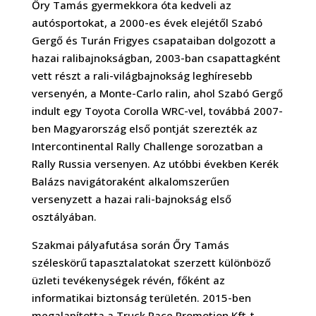
Őry Tamás gyermekkora óta kedveli az
autósportokat, a 2000-es évek elejétől Szabó
Gergő és Turán Frigyes csapataiban dolgozott a
hazai ralibajnokságban, 2003-ban csapattagként
vett részt a rali-világbajnokság leghíresebb
versenyén, a Monte-Carlo ralin, ahol Szabó Gergő
indult egy Toyota Corolla WRC-vel, továbbá 2007-
ben Magyarország első pontját szerezték az
Intercontinental Rally Challenge sorozatban a
Rally Russia versenyen. Az utóbbi években Kerék
Balázs navigátoraként alkalomszerűen
versenyzett a hazai rali-bajnokság első
osztályában.
Szakmai pályafutása során Őry Tamás
széleskörű tapasztalatokat szerzett különböző
üzleti tevékenységek révén, főként az
informatikai biztonság területén. 2015-ben
megalapította a Truck Race Promotion Kft-t,