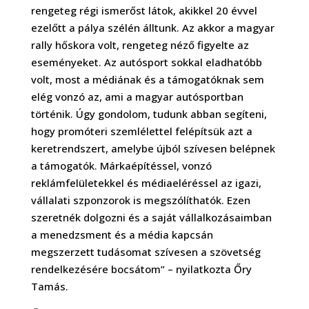
rengeteg régi ismerőst látok, akikkel 20 évvel
ezelőtt a pálya szélén álltunk. Az akkor a magyar
rally hőskora volt, rengeteg néző figyelte az
eseményeket. Az autósport sokkal eladhatóbb
volt, most a médiának és a támogatóknak sem
elég vonzó az, ami a magyar autósportban
történik. Úgy gondolom, tudunk abban segíteni,
hogy promóteri szemlélettel felépítsük azt a
keretrendszert, amelybe újból szívesen belépnek
a támogatók. Márkaépítéssel, vonzó
reklámfelületekkel és médiaeléréssel az igazi,
vállalati szponzorok is megszólíthatók. Ezen
szeretnék dolgozni és a saját vállalkozásaimban
a menedzsment és a média kapcsán
megszerzett tudásomat szívesen a szövetség
rendelkezésére bocsátom” – nyilatkozta Őry
Tamás.