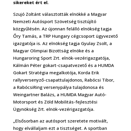
sikereket ért el.
Szujó Zoltánt választották elnökké a Magyar
Nemzeti Autósport Szövetség tisztújító
közgyűlésén. Az újonnan felálló elnökség tagja
Őry Tamás, a TRP Hungary cégcsoport ügyvezető
igazgatója is. Az elnökség tagja Gyulay Zsolt, a
Magyar Olimpiai Bizottság elnöke és a
Hungaroring Sport Zrt. elnök-vezérigazgatója,
Kálmán Péter gokart-csapatvezető és a HUMDA
Gokart Stratégia megalkotója, Korda Erik
rallyversenyző-csapattulajdonos, Rabócsi Tibor,
a RabócsiRing versenypálya tulajdonosa és
Weingartner Balázs, a HUMDA Magyar Autó-
Motorsport és Zöld Mobilitás-fejlesztési
Ügynökség Zrt. elnök-vezérigazgatója.
„Elsősorban az autósport szeretete motivált,
hogy elvállaljam ezt a tisztséget. A sportban