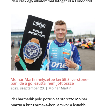
idén csak egy alkalommal látogat el a Londontól...
Molnár Martin helyzetbe került Silverstone-
ban, de a gól ezúttal nem jött össze
2025. szeptember 23.
|
Molnár Martin
Idei harmadik pole pozícióját szerezte Molnár
Martin a brit Forma–4-ben, amikor a legjobb