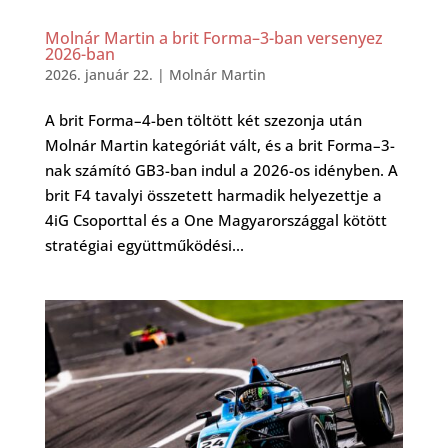
Molnár Martin a brit Forma–3-ban versenyez
2026-ban
2026. január 22.
|
Molnár Martin
A brit Forma–4-ben töltött két szezonja után
Molnár Martin kategóriát vált, és a brit Forma–3-
nak számító GB3-ban indul a 2026-os idényben. A
brit F4 tavalyi összetett harmadik helyezettje a
4iG Csoporttal és a One Magyarországgal kötött
stratégiai együttműködési...