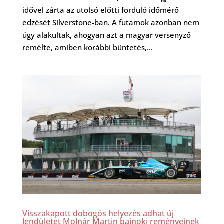
idővel zárta az utolsó előtti forduló időmérő
edzését Silverstone-ban. A futamok azonban nem
úgy alakultak, ahogyan azt a magyar versenyző
remélte, amiben korábbi büntetés,...
Visszakapott dobogós helyezés adhat új
lendületet Molnár Martin bajnoki reményeinek