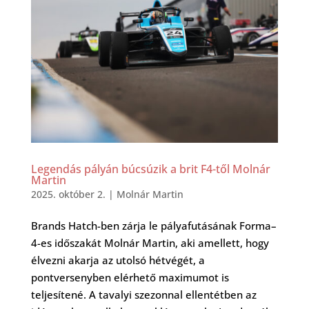
Legendás pályán búcsúzik a brit F4-től Molnár
Martin
2025. október 2.
|
Molnár Martin
Brands Hatch-ben zárja le pályafutásának Forma–
4-es időszakát Molnár Martin, aki amellett, hogy
élvezni akarja az utolsó hétvégét, a
pontversenyben elérhető maximumot is
teljesítené. A tavalyi szezonnal ellentétben az