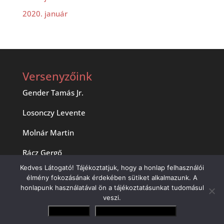
2020. január
Versenyzőink
Gender Tamás Jr.
Losonczy Levente
Molnár Martin
Rácz Gergő
Kedves Látogató! Tájékoztatjuk, hogy a honlap felhasználói
Zsigovits Norbert
élmény fokozásának érdekében sütiket alkalmazunk. A
honlapunk használatával ön a tájékoztatásunkat tudomásul
veszi.
Elfogadom
Adatvédelmi irányelvek