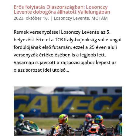
Erős folytatás Olaszországban: Losonczy
Levente dobogóra állhatott Vallelungában
2023. október 16.
|
Losonczy Levente
,
MOTAM
Remek versenyzéssel Losonczy Levente az 5.
helyezést érte el a TCR Italy-bajnokság vallelungai
fordulójának első futamán, ezzel a 25 éven aluli
versenyzők értékelésében is a legjobb lett.
Vasárnap is javított a rajtpozíciójához képest az
olasz sorozat idei utolsó...