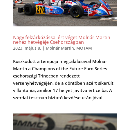
Nagy felzárkózással ért véget Molnár Martin
nehéz hétvégéje Csehországban
2023. május 8.
|
Molnár Martin
,
MOTAM
Küszködött a tempója megtalálásával Molnár
Martin a Champions of the Future Euro Series
csehországi Trinecben rendezett
versenyhétvégéjén, de a döntőben azért sikerült
villantania, amikor 17 helyet javítva ért célba. A
szerdai tesztnap biztató kezdése után jóval...