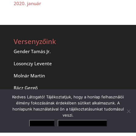
2020. január
Versenyzőink
Gender Tamás Jr.
Losonczy Levente
Molnár Martin
Rácz Gergő
Kedves Látogató! Tájékoztatjuk, hogy a honlap felhasználói
Zsigovits Norbert
élmény fokozásának érdekében sütiket alkalmazunk. A
honlapunk használatával ön a tájékoztatásunkat tudomásul
veszi.
Elfogadom
Adatvédelmi irányelvek