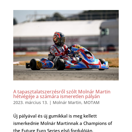
A tapasztalatszerzésről szólt Molnár Martin
hétvégéje a számára ismeretlen pályán
2023. március 13.
|
Molnár Martin
,
MOTAM
Új pályával és új gumikkal is meg kellett
ismerkednie Molnár Martinnak a Champions of
the Future Euro Series első fordulóján,