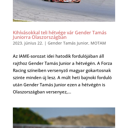
Kihívásokkal teli hétvége vár Gender Tamás
Juniorra Olaszországban
2023. június 22.
|
Gender Tamás Junior
,
MOTAM
Az IAME-sorozat idei hatodik fordulójában áll
rajthoz Gender Tamás Junior a hétvégén. A Forza
Racing színeiben versenyző magyar gokartosnak
szinte minden új lesz. A múlt heti bajnoki forduló
után Gender Tamás Junior ezen a hétvégén is
Olaszországban versenyez,...