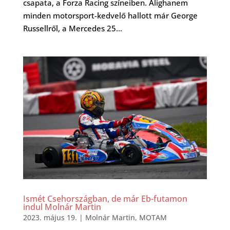
csapata, a Forza Racing színeiben. Alighanem
minden motorsport-kedvelő hallott már George
Russellről, a Mercedes 25...
Ismét Csehországban, de már Eb-futamon
indul Molnár Martin
2023. május 19.
|
Molnár Martin
,
MOTAM