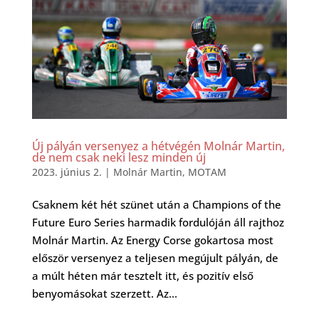
Új pályán versenyez a hétvégén Molnár Martin,
de nem csak neki lesz minden új
2023. június 2.
|
Molnár Martin
,
MOTAM
Csaknem két hét szünet után a Champions of the
Future Euro Series harmadik fordulóján áll rajthoz
Molnár Martin. Az Energy Corse gokartosa most
először versenyez a teljesen megújult pályán, de
a múlt héten már tesztelt itt, és pozitív első
benyomásokat szerzett. Az...