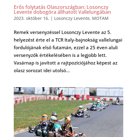
Erős folytatás Olaszországban: Losonczy
Levente dobogóra állhatott Vallelungában
2023. október 16.
|
Losonczy Levente
,
MOTAM
Remek versenyzéssel Losonczy Levente az 5.
helyezést érte el a TCR Italy-bajnokság vallelungai
fordulójának első futamán, ezzel a 25 éven aluli
versenyzők értékelésében is a legjobb lett.
Vasárnap is javított a rajtpozíciójához képest az
olasz sorozat idei utolsó...