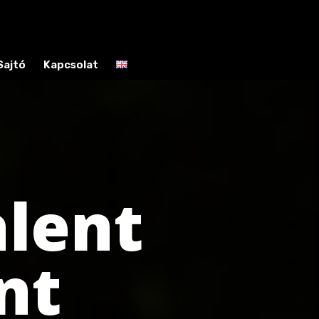
Sajtó
Kapcsolat
alent
nt