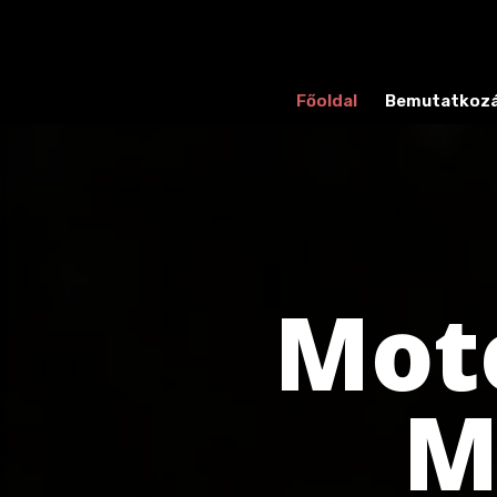
Főoldal
Bemutatkoz
Moto
M