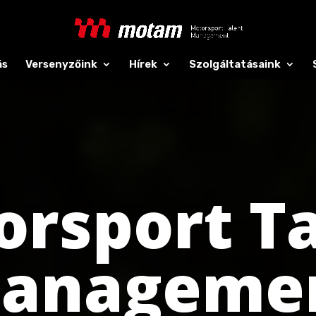
ás
Versenyzőink
Hírek
Szolgáltatásaink
rsport T
anageme