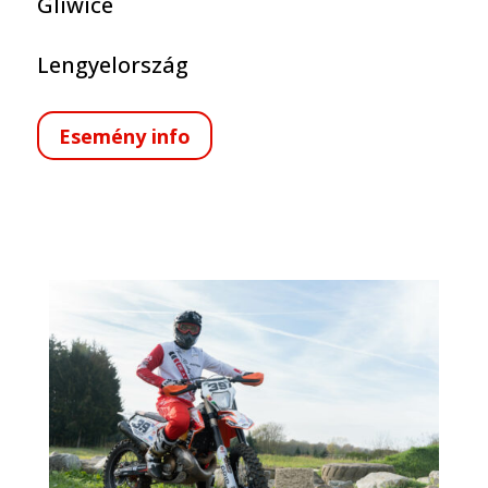
Gliwice
Lengyelország
Esemény info