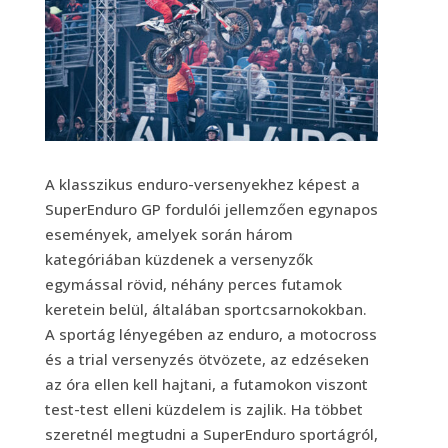
A klasszikus enduro-versenyekhez képest a
SuperEnduro GP fordulói jellemzően egynapos
események, amelyek során három
kategóriában küzdenek a versenyzők
egymással rövid, néhány perces futamok
keretein belül, általában sportcsarnokokban.
A sportág lényegében az enduro, a motocross
és a trial versenyzés ötvözete, az edzéseken
az óra ellen kell hajtani, a futamokon viszont
test-test elleni küzdelem is zajlik. Ha többet
szeretnél megtudni a SuperEnduro sportágról,