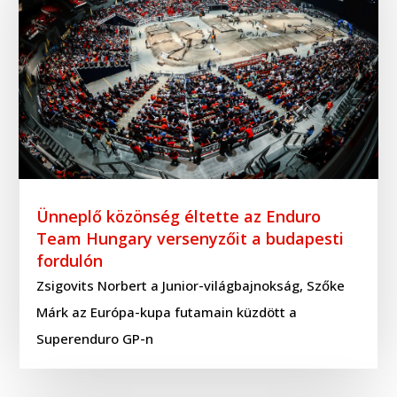
Ünneplő közönség éltette az Enduro
Team Hungary versenyzőit a budapesti
fordulón
Zsigovits Norbert a Junior-világbajnokság, Szőke
Márk az Európa-kupa futamain küzdött a
Superenduro GP-n