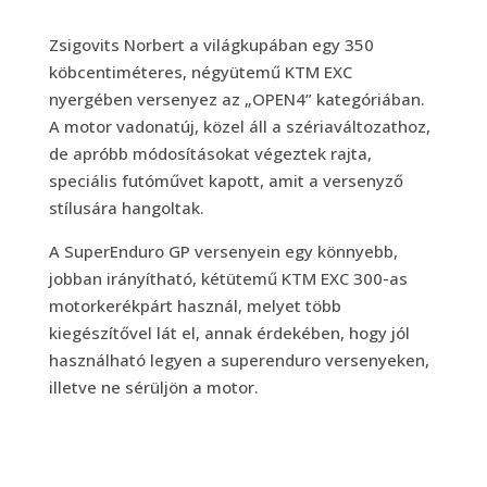
Zsigovits Norbert a világkupában egy 350
köbcentiméteres, négyütemű KTM EXC
nyergében versenyez az „OPEN4” kategóriában.
A motor vadonatúj, közel áll a szériaváltozathoz,
de apróbb módosításokat végeztek rajta,
speciális futóművet kapott, amit a versenyző
stílusára hangoltak.
A SuperEnduro GP versenyein egy könnyebb,
jobban irányítható, kétütemű KTM EXC 300-as
motorkerékpárt használ, melyet több
kiegészítővel lát el, annak érdekében, hogy jól
használható legyen a superenduro versenyeken,
illetve ne sérüljön a motor.