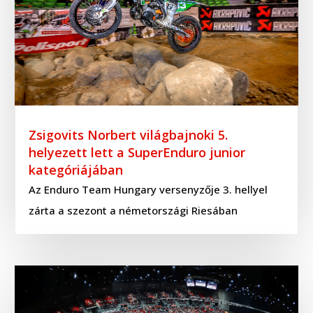
Zsigovits Norbert világbajnoki 5.
helyezett lett a SuperEnduro junior
kategóriájában
Az Enduro Team Hungary versenyzője 3. hellyel
zárta a szezont a németországi Riesában