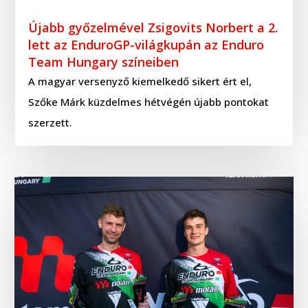
Újabb győzelmével Zsigovits Norbert a 2.
lett az EnduroGP-világkupán az Enduro
Team Hungary színeiben
A magyar versenyző kiemelkedő sikert ért el,
Szőke Márk küzdelmes hétvégén újabb pontokat
szerzett.