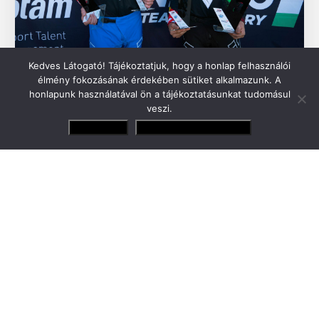
Kedves Látogató! Tájékoztatjuk, hogy a honlap felhasználói
élmény fokozásának érdekében sütiket alkalmazunk. A
Zsigovits Norbert a 2. helyen várja az
honlapunk használatával ön a tájékoztatásunkat tudomásul
EnduroGP-szezonzárót, Szőke Márk a
veszi.
dobogón tért vissza
Elfogadom
Adatvédelmi irányelvek
Az Enduro Team Hungary teljes csapattal állt
rajthoz, a versenyzők dobogós eredményeket
értek el.