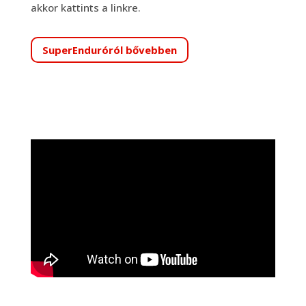
akkor kattints a linkre.
SuperEnduróról bővebben